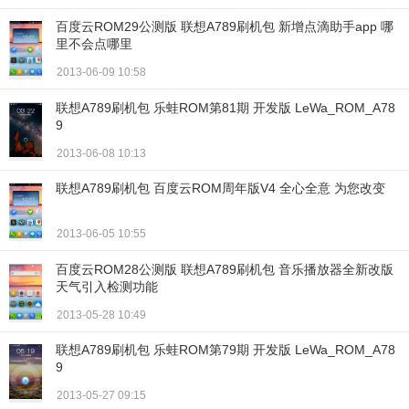
百度云ROM29公测版 联想A789刷机包 新增点滴助手app 哪
里不会点哪里
2013-06-09 10:58
联想A789刷机包 乐蛙ROM第81期 开发版 LeWa_ROM_A78
9
2013-06-08 10:13
联想A789刷机包 百度云ROM周年版V4 全心全意 为您改变
2013-06-05 10:55
百度云ROM28公测版 联想A789刷机包 音乐播放器全新改版
天气引入检测功能
2013-05-28 10:49
联想A789刷机包 乐蛙ROM第79期 开发版 LeWa_ROM_A78
9
2013-05-27 09:15