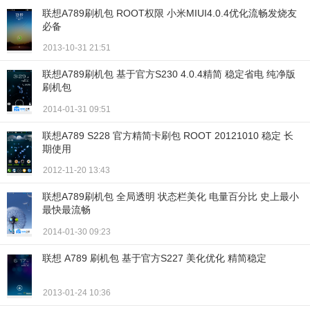
联想A789刷机包 ROOT权限 小米MIUI4.0.4优化流畅发烧友
必备
2013-10-31 21:51
联想A789刷机包 基于官方S230 4.0.4精简 稳定省电 纯净版
刷机包
2014-01-31 09:51
联想A789 S228 官方精简卡刷包 ROOT 20121010 稳定 长
期使用
2012-11-20 13:43
联想A789刷机包 全局透明 状态栏美化 电量百分比 史上最小
最快最流畅
2014-01-30 09:23
联想 A789 刷机包 基于官方S227 美化优化 精简稳定
2013-01-24 10:36