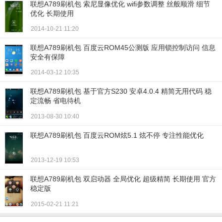
联想A789刷机包 索尼显像优化 wifi参数调整 丝般顺滑 细节
优化 长期使用
2014-10-21 11:20
联想A789刷机包 百度云ROM45公测版 应用锁控制访问 信息
安全有保障
2014-03-12 10:35
联想A789刷机包 基于官方S230 安卓4.0.4 精简无用代码 稳
定流畅 省电待机
2013-08-30 10:40
联想A789刷机包 百度云ROM炫5.1 炫不停 专注性能优化
2013-12-19 10:53
联想A789刷机包 双启动器 全局优化 超级精简 长期使用 官方
稳定版
2015-02-21 11:21