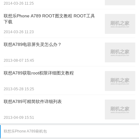
2014-03-26 11:25
联想乐Phone A789 ROOT图文教程 ROOT工具
下载
2014-03-26 11:23
联想A789电容屏失灵怎么办？
2013-08-07 15:45
联想A789获取root权限详细图文教程
2013-05-28 15:25
联想A789可精简软件详细列表
2013-04-09 15:51
联想乐Phone A789刷机包